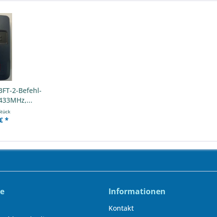
BFT-2-Befehl-
33MHz,...
Stück
€ *
ce
Informationen
Kontakt