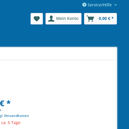
Service/Hilfe
Mein Konto
0,00 € *
€ *
k
gl. Versandkosten
 ca. 5 Tage