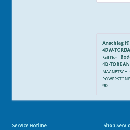
Anschlag f
4DW-TORB
Bod
Rail Fit -
4D-TORBA
MAGNETSCHL
POWERSTON
90
Service Hotline
Shop Servi