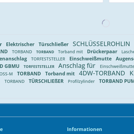
SCHLÜSSELROHLIN
ür
Elektrischer
Türschließer
AND
Drückerpaar
TORBAND
Torband mit
Lasch
TORBAND
enanschlag
Einschweißmutte
Augens
TORFESTSTELLER
Anschlag für
ND GBMU
Einschweißmutt
TORFESTSTELLER
4DW-TORBAND
K
TORBAND
Torband mit
OSS-M
TÜRSCHLIEßER
TORBAND PU
E
TORBAND
Profilzylinder
ce
Informationen