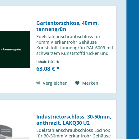
Gartentorschloss, 40mm,
tannengrün
Edelstahlanschraubschloss für
40mm Vierkantrohr Gehäuse
Kunststoff, tannengrün RAL 6009 mit
schwarzem Kunststoffdrücker und
Profilzylinder - links / rechts
Inhalt
1 Stück
verwendbar - 1-touriger
63,08 € *
Schließbolzen mit 25mm Hub - 4-
Loch Montage mit...
Vergleichen
Merken
Industrietorschloss, 30-50mm,
anthrazit, LAKQ30 U2
Edelstahlanschraubschloss Locinox
für 30-50mm Vierkantrohr Gehäuse