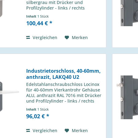
silbergrau mit Drücker und
Profilzylinder - links / rechts
verwendbar - Wechselbedienung -
Inhalt
1 Stück
1-touriger Schließbolzen mit 25mm
100,44 € *
Hub - Riegelverstellung bis 20mm -
4-Loch...
Vergleichen
Merken
Industrietorschloss, 40-60mm,
anthrazit, LAKQ40 U2
Edelstahlanschraubschloss Locinox
für 40-60mm Vierkantrohr Gehäuse
ALU, anthrazit RAL 7016 mit Drücker
und Profilzylinder - links / rechts
verwendbar - Wechselbedienung -
Inhalt
1 Stück
1-touriger Schließbolzen mit 25mm
96,02 € *
Hub - Riegelverstellung bis 20mm...
Vergleichen
Merken