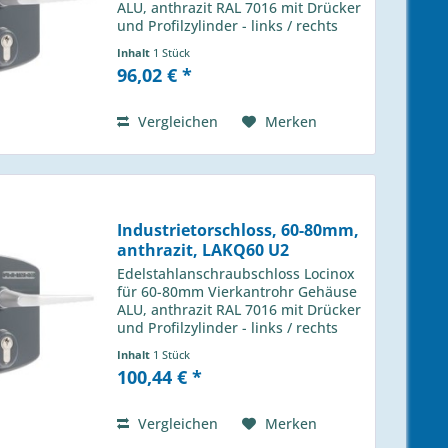
ALU, anthrazit RAL 7016 mit Drücker
und Profilzylinder - links / rechts
verwendbar - Wechselbedienung -
Inhalt
1 Stück
1-touriger Schließbolzen mit 25mm
96,02 € *
Hub - Riegelverstellung bis 20mm...
Vergleichen
Merken
Industrietorschloss, 60-80mm,
anthrazit, LAKQ60 U2
Edelstahlanschraubschloss Locinox
für 60-80mm Vierkantrohr Gehäuse
ALU, anthrazit RAL 7016 mit Drücker
und Profilzylinder - links / rechts
verwendbar - Wechselbedienung -
Inhalt
1 Stück
1-touriger Schließbolzen mit 25mm
100,44 € *
Hub - Riegelverstellung bis 20mm...
Vergleichen
Merken