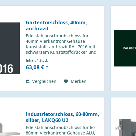
Gartentorschloss, 40mm,
anthrazit
Edelstahlanschraubschloss für
40mm Vierkantrohr Gehäuse
Kunststoff, anthrazit RAL 7016 mit
schwarzem Kunststoffdrücker und
Profilzylinder - links / rechts
Inhalt
1 Stück
verwendbar - 1-touriger
63,08 € *
Schließbolzen mit 25mm Hub - 4-
Loch Montage mit...
Vergleichen
Merken
Industrietorschloss, 60-80mm,
silber, LAKQ60 U2
Edelstahlanschraubschloss für 60-
80mm Vierkantrohr Gehäuse ALU,