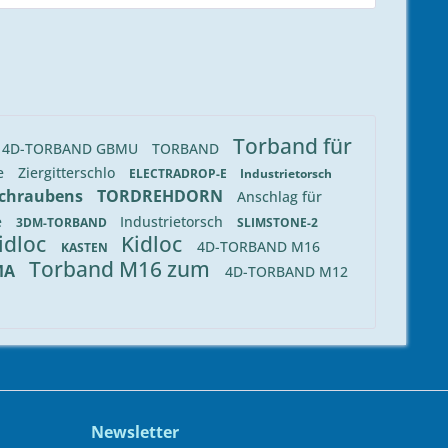
Torband für
4D-TORBAND GBMU
TORBAND
e
Ziergitterschlo
ELECTRADROP-E
Industrietorsch
chraubens
TORDREHDORN
Anschlag für
e
Industrietorsch
3DM-TORBAND
SLIMSTONE-2
idloc
Kidloc
4D-TORBAND M16
KASTEN
Torband M16 zum
MA
4D-TORBAND M12
Newsletter