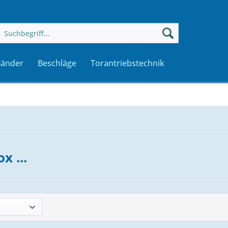
Bänder
Beschläge
Torantriebstechnik
x ...