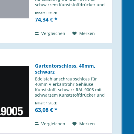
schwarzem Kunststoffdrücker und
Profilzylinder - links / rechts
Inhalt
1 Stück
verwendbar - 1-touriger
74,34 € *
Schließbolzen mit 25mm Hub - 4-
Loch Montage mit Inbusschrauben...
Vergleichen
Merken
Gartentorschloss, 40mm,
schwarz
Edelstahlanschraubschloss für
40mm Vierkantrohr Gehäuse
Kunststoff, schwarz RAL 9005 mit
schwarzem Kunststoffdrücker und
Profilzylinder - links / rechts
Inhalt
1 Stück
verwendbar - 1-touriger
63,08 € *
Schließbolzen mit 25mm Hub - 4-
Loch Montage mit...
Vergleichen
Merken