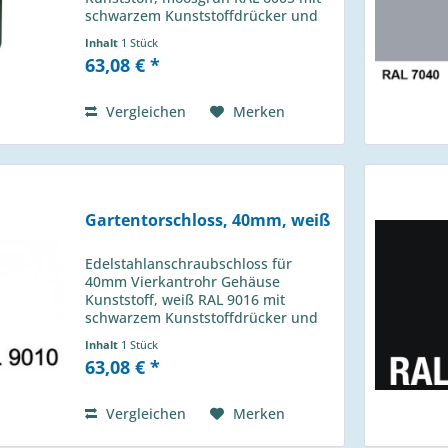
schwarzem Kunststoffdrücker und
Profilzylinder - links / rechts
Inhalt
1 Stück
verwendbar - 1-touriger
63,08 € *
Schließbolzen mit 25mm Hub - 4-
Loch Montage mit...
Vergleichen
Merken
Gartentorschloss, 40mm, weiß
Edelstahlanschraubschloss für
40mm Vierkantrohr Gehäuse
Kunststoff, weiß RAL 9016 mit
schwarzem Kunststoffdrücker und
Profilzylinder - links / rechts
Inhalt
1 Stück
verwendbar - 1-touriger
63,08 € *
Schließbolzen mit 25mm Hub - 4-
Loch Montage mit Inbusschrauben...
Vergleichen
Merken