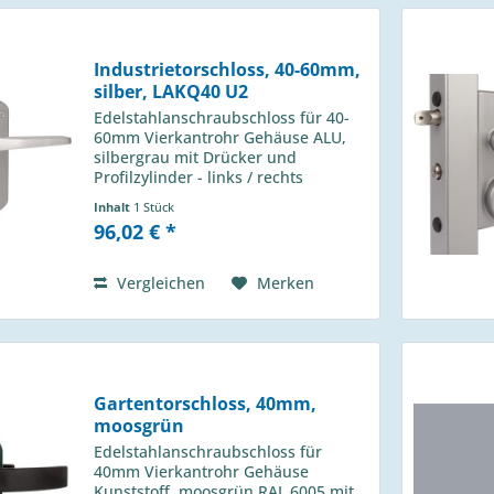
Industrietorschloss, 40-60mm,
silber, LAKQ40 U2
Edelstahlanschraubschloss für 40-
60mm Vierkantrohr Gehäuse ALU,
silbergrau mit Drücker und
Profilzylinder - links / rechts
verwendbar - Wechselbedienung -
Inhalt
1 Stück
1-touriger Schließbolzen mit 25mm
96,02 € *
Hub - Riegelverstellung bis 20mm -
4-Loch...
Vergleichen
Merken
Gartentorschloss, 40mm,
moosgrün
Edelstahlanschraubschloss für
40mm Vierkantrohr Gehäuse
Kunststoff, moosgrün RAL 6005 mit