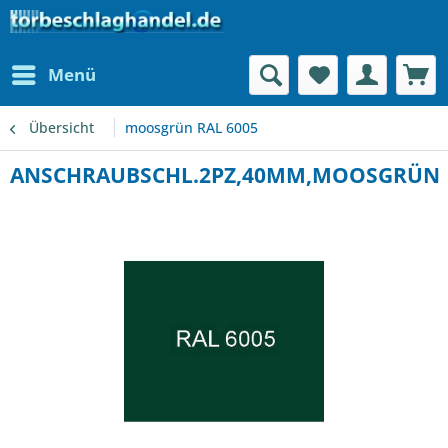
Menü
Übersicht
moosgrün RAL 6005
ANSCHRAUBSCHL.2PZ,40MM,MOOSGRÜN