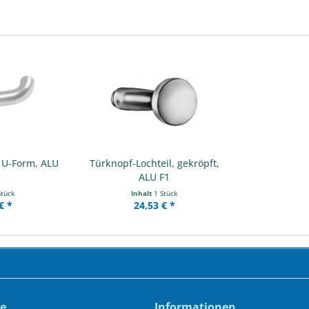
, U-Form, ALU
Türknopf-Lochteil, gekröpft,
ALU F1
Stück
Inhalt
1 Stück
€ *
24,53 € *
ce
Informationen