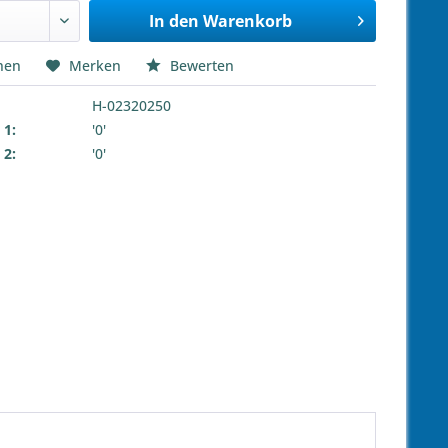
In den
Warenkorb
hen
Merken
Bewerten
H-02320250
 1:
'0'
 2:
'0'