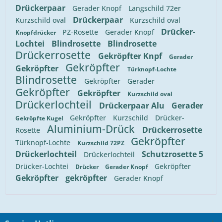
Drückerpaar
Gerader Knopf
Langschild 72er
Drückerpaar
Kurzschild oval
Kurzschild oval
Drücker-
PZ-Rosette
Gerader Knopf
Knopfdrücker
Lochtei
Blindrosette
Blindrosette
Drückerrosette
Gekröpfter Knpf
Gerader
Gekröpfter
Gekröpfter
Türknopf-Lochte
Blindrosette
Gekröpfter
Gerader
Gekröpfter
Gekröpfter
Kurzschild oval
Drückerlochteil
Drückerpaar Alu
Gerader
Gekröpfter
Kurzschild
Drücker-
Gekröpfte Kugel
Aluminium-Drück
Drückerrosette
Rosette
Gekröpfter
Türknopf-Lochte
Kurzschild 72PZ
Drückerlochteil
Schutzrosette 5
Drückerlochteil
Drücker-Lochtei
Gekröpfter
Drücker
Gerader Knopf
Gekröpfter
gekröpfter
Gerader Knopf