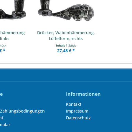
enhämmerung
Drücker, Wabenhämmerung,
links
Löffelform,rechts
Stück
Inhalt
1 Stück
€ *
27,48 € *
ce
Informationen
Kontakt
 Zahlungsbedingungen
Impressum
ht
Datenschutz
mular