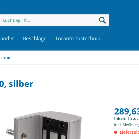
Bänder
Beschläge
Torantriebstechnik
cinox
 silber
289,63
Inhalt:
1 Stüc
inkl. MwSt.
zz
Lieferzeit