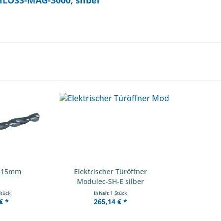
LOSS-MAG-3000, silber"
D=15mm
Elektrischer Türöffner
Modulec-SH-E silber
Stück
Inhalt
1 Stück
€ *
265,14 € *