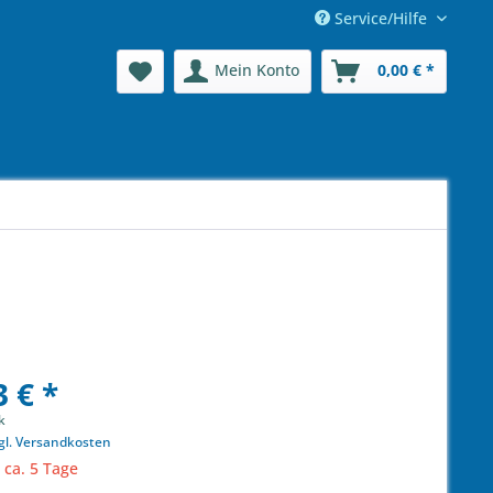
Service/Hilfe
Mein Konto
0,00 € *
 € *
k
gl. Versandkosten
 ca. 5 Tage