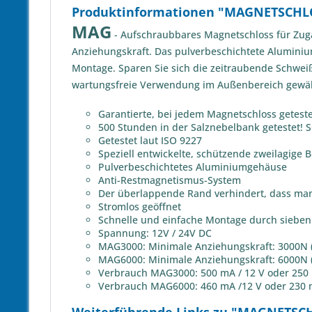
Produktinformationen "MAGNETSCHLO
MAG
- Aufschraubbares Magnetschloss für Zug
Anziehungskraft. Das pulverbeschichtete Aluminium
Montage. Sparen Sie sich die zeitraubende Schweiß
wartungsfreie Verwendung im Außenbereich gewähr
Garantierte, bei jedem Magnetschloss getest
500 Stunden in der Salznebelbank getestet! SG
Getestet laut ISO 9227
Speziell entwickelte, schützende zweilagig
Pulverbeschichtetes Aluminiumgehäuse
Anti-Restmagnetismus-System
Der überlappende Rand verhindert, dass man
Stromlos geöffnet
Schnelle und einfache Montage durch sieben 
Spannung: 12V / 24V DC
MAG3000: Minimale Anziehungskraft: 3000N (
MAG6000: Minimale Anziehungskraft: 6000N (
Verbrauch MAG3000: 500 mA / 12 V oder 250 
Verbrauch MAG6000: 460 mA /12 V oder 230 