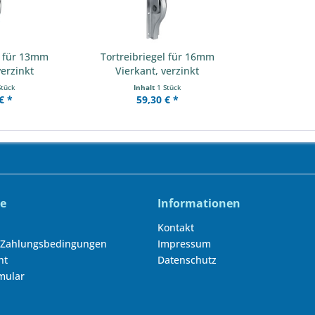
l für 13mm
Tortreibriegel für 16mm
verzinkt
Vierkant, verzinkt
Stück
Inhalt
1 Stück
€ *
59,30 € *
ce
Informationen
Kontakt
 Zahlungsbedingungen
Impressum
ht
Datenschutz
mular