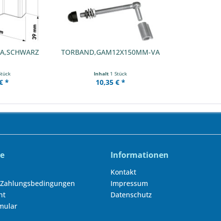
A,SCHWARZ
TORBAND,GAM12X150MM-VA
Stück
Inhalt
1 Stück
€ *
10,35 € *
ce
Informationen
Kontakt
 Zahlungsbedingungen
Impressum
ht
Datenschutz
mular