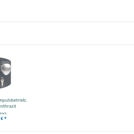
Impulsbetrieb,
nthrazit
Stück
 € *