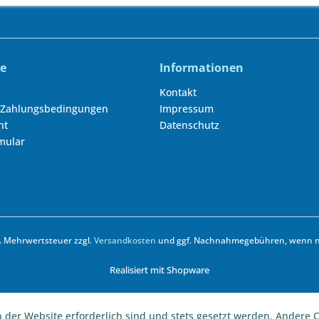
ce
Informationen
Kontakt
 Zahlungsbedingungen
Impressum
ht
Datenschutz
mular
zl. Mehrwertsteuer zzgl.
Versandkosten
und ggf. Nachnahmegebühren, wenn ni
Realisiert mit Shopware
b der Website erforderlich sind und stets gesetzt werden. Andere C