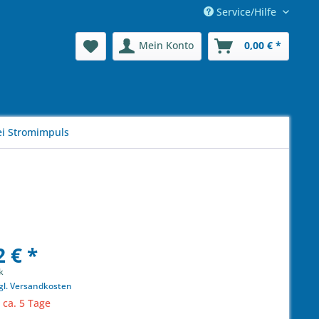
Service/Hilfe
Mein Konto
0,00 € *
ei Stromimpuls
 € *
k
gl. Versandkosten
 ca. 5 Tage