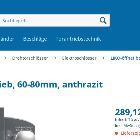
Bänder
Beschläge
Torantriebstechnik
Drehtorschlösser
Elektroschlösser
LIKQ-öffnet b
ieb, 60-80mm, anthrazit
289,12
Inhalt:
1 Stüc
inkl. MwSt.
zz
Lieferzeit