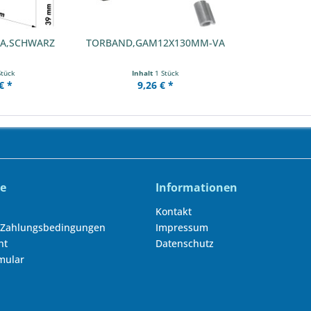
A,SCHWARZ
TORBAND,GAM12X130MM-VA
Stück
Inhalt
1 Stück
€ *
9,26 € *
ce
Informationen
Kontakt
 Zahlungsbedingungen
Impressum
ht
Datenschutz
mular