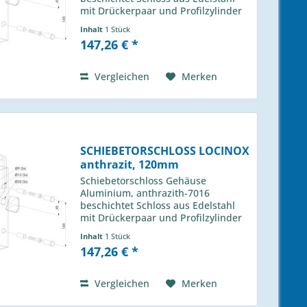
mit Drückerpaar und Profilzylinder
für Profil 80m Locinox Typ: LSKZ
Inhalt
1 Stück
8080 U2L 7016 passender Anschlag
147,26 € *
H-013 490 01
Vergleichen
Merken
SCHIEBETORSCHLOSS LOCINOX
anthrazit, 120mm
Schiebetorschloss Gehäuse
Aluminium, anthrazith-7016
beschichtet Schloss aus Edelstahl
mit Drückerpaar und Profilzylinder
für Profil 120m Locinox Typ: LSKZ
Inhalt
1 Stück
120120 U2L 7016 passender
147,26 € *
Anschlag H-013 490 01
Vergleichen
Merken