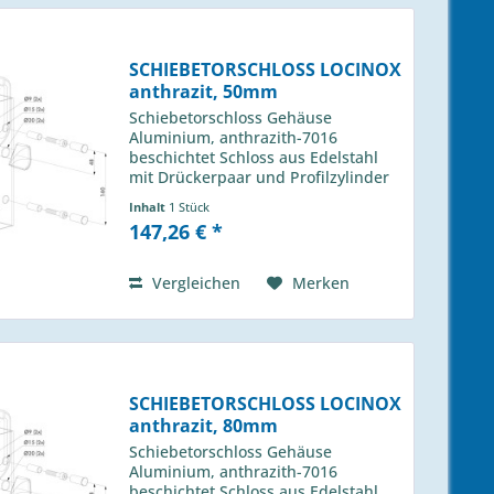
SCHIEBETORSCHLOSS LOCINOX
anthrazit, 50mm
Schiebetorschloss Gehäuse
Aluminium, anthrazith-7016
beschichtet Schloss aus Edelstahl
mit Drückerpaar und Profilzylinder
für Profil 50m Locinox Typ: LSKZ
Inhalt
1 Stück
5050 U2L 7016 passender Anschlag
147,26 € *
H-013 490 01
Vergleichen
Merken
SCHIEBETORSCHLOSS LOCINOX
anthrazit, 80mm
Schiebetorschloss Gehäuse
Aluminium, anthrazith-7016
beschichtet Schloss aus Edelstahl