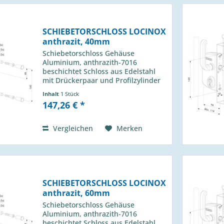
SCHIEBETORSCHLOSS LOCINOX
anthrazit, 40mm
Schiebetorschloss Gehäuse
Aluminium, anthrazith-7016
beschichtet Schloss aus Edelstahl
mit Drückerpaar und Profilzylinder
für Profil 40m Locinox Typ: LSKZ
Inhalt
1 Stück
4040 U2L 7016 passender Anschlag
147,26 € *
H-013 490 01
Vergleichen
Merken
SCHIEBETORSCHLOSS LOCINOX
anthrazit, 60mm
Schiebetorschloss Gehäuse
Aluminium, anthrazith-7016
beschichtet Schloss aus Edelstahl