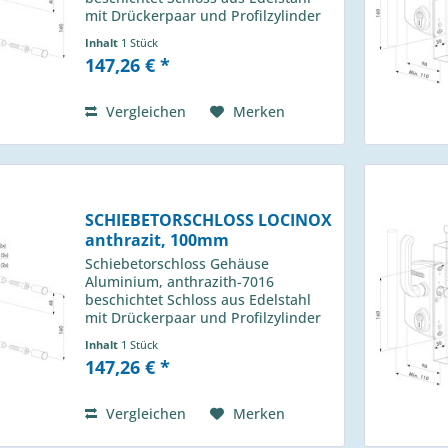
mit Drückerpaar und Profilzylinder
für Profil 60m Locinox Typ: LSKZ
Inhalt
1 Stück
6060 U2L 7016 passender Anschlag
147,26 € *
H-013 490 01
Vergleichen
Merken
SCHIEBETORSCHLOSS LOCINOX
anthrazit, 100mm
Schiebetorschloss Gehäuse
Aluminium, anthrazith-7016
beschichtet Schloss aus Edelstahl
mit Drückerpaar und Profilzylinder
für Profil 100m Locinox Typ: LSKZ
Inhalt
1 Stück
100100 U2L 7016 passender
147,26 € *
Anschlag H-013 490 01
Vergleichen
Merken