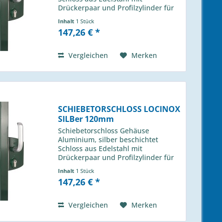
Drückerpaar und Profilzylinder für
Profil 80m LSKZ 80 U2L ZILV
Inhalt
1 Stück
passender Anschlag H-013 490 00
147,26 € *
Vergleichen
Merken
SCHIEBETORSCHLOSS LOCINOX
SILBer 120mm
Schiebetorschloss Gehäuse
Aluminium, silber beschichtet
Schloss aus Edelstahl mit
Drückerpaar und Profilzylinder für
Profil 120m LSKZ 120 U2L ZILV
Inhalt
1 Stück
passender Anschlag H-013 490 00
147,26 € *
Vergleichen
Merken