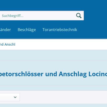
Bänder
Beschläge
Torantriebstechnik
nd Anschl
betorschlösser und Anschlag Locin