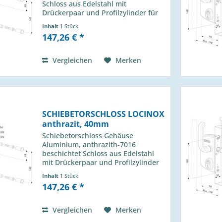
Schloss aus Edelstahl mit
Drückerpaar und Profilzylinder für
Profil 60m Locinox Typ: LSKZ 6060
Inhalt
1 Stück
U2L 6005 passender Anschlag H-013
147,26 € *
490 01
Vergleichen
Merken
SCHIEBETORSCHLOSS LOCINOX
anthrazit, 40mm
Schiebetorschloss Gehäuse
Aluminium, anthrazith-7016
beschichtet Schloss aus Edelstahl
mit Drückerpaar und Profilzylinder
für Profil 40m Locinox Typ: LSKZ
Inhalt
1 Stück
4040 U2L 7016 passender Anschlag
147,26 € *
H-013 490 01
Vergleichen
Merken