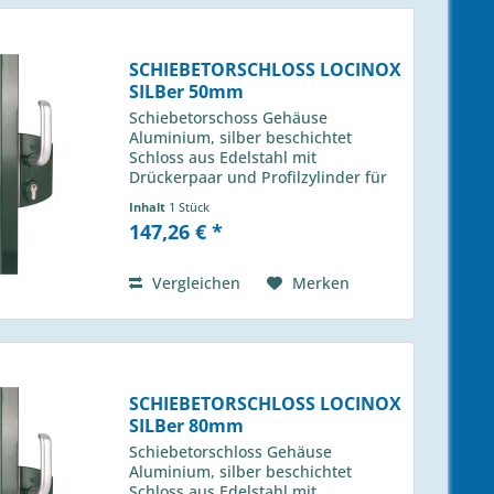
SCHIEBETORSCHLOSS LOCINOX
SILBer 50mm
Schiebetorschoss Gehäuse
Aluminium, silber beschichtet
Schloss aus Edelstahl mit
Drückerpaar und Profilzylinder für
Profil 50m LSKZ 50 U2L ZILV
Inhalt
1 Stück
passender Anschlag H-013 490 00
147,26 € *
Vergleichen
Merken
SCHIEBETORSCHLOSS LOCINOX
SILBer 80mm
Schiebetorschloss Gehäuse
Aluminium, silber beschichtet
Schloss aus Edelstahl mit