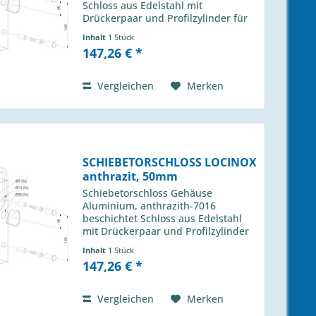
Schloss aus Edelstahl mit
Drückerpaar und Profilzylinder für
Profil 80m Locinox Typ: LSKZ 8080
Inhalt
1 Stück
U2L 6005 passender Anschlag H-013
147,26 € *
490 01
Vergleichen
Merken
SCHIEBETORSCHLOSS LOCINOX
anthrazit, 50mm
Schiebetorschloss Gehäuse
Aluminium, anthrazith-7016
beschichtet Schloss aus Edelstahl
mit Drückerpaar und Profilzylinder
für Profil 50m Locinox Typ: LSKZ
Inhalt
1 Stück
5050 U2L 7016 passender Anschlag
147,26 € *
H-013 490 01
Vergleichen
Merken