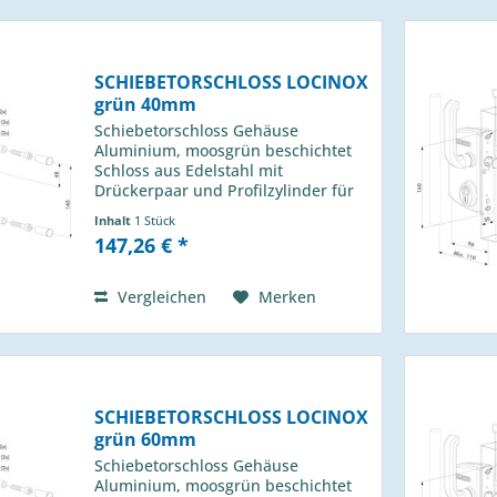
SCHIEBETORSCHLOSS LOCINOX
grün 40mm
Schiebetorschloss Gehäuse
Aluminium, moosgrün beschichtet
Schloss aus Edelstahl mit
Drückerpaar und Profilzylinder für
Profil 50m Locinox Typ: LSKZ 4040
Inhalt
1 Stück
U2L 6005 passender Anschlag H-013
147,26 € *
490 01
Vergleichen
Merken
SCHIEBETORSCHLOSS LOCINOX
grün 60mm
Schiebetorschloss Gehäuse
Aluminium, moosgrün beschichtet