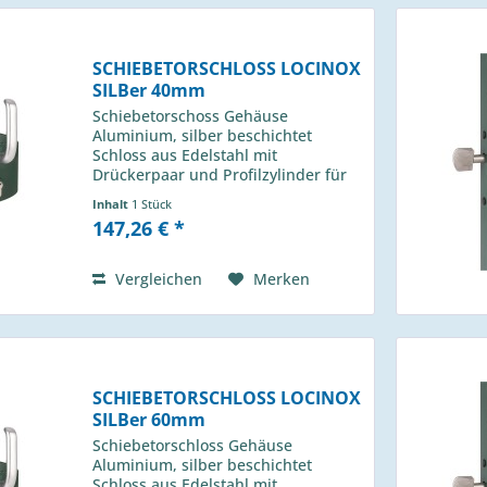
SCHIEBETORSCHLOSS LOCINOX
SILBer 40mm
Schiebetorschoss Gehäuse
Aluminium, silber beschichtet
Schloss aus Edelstahl mit
Drückerpaar und Profilzylinder für
Profil 40m LSKZ 40 U2L ZILV
Inhalt
1 Stück
passender Anschlag H-013 490 00
147,26 € *
Vergleichen
Merken
SCHIEBETORSCHLOSS LOCINOX
SILBer 60mm
Schiebetorschloss Gehäuse
Aluminium, silber beschichtet
Schloss aus Edelstahl mit