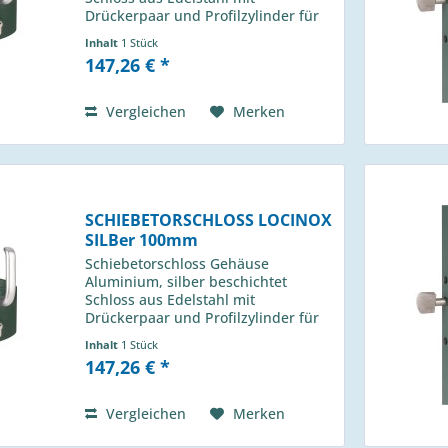
Drückerpaar und Profilzylinder für
Profil 60m LSKZ 60 U2L ZILV
Inhalt
1 Stück
passender Anschlag H-013 490 00
147,26 € *
Vergleichen
Merken
SCHIEBETORSCHLOSS LOCINOX
SILBer 100mm
Schiebetorschloss Gehäuse
Aluminium, silber beschichtet
Schloss aus Edelstahl mit
Drückerpaar und Profilzylinder für
Profil 100m LSKZ 100 U2L ZILV
Inhalt
1 Stück
passender Anschlag H-013 490 00
147,26 € *
Vergleichen
Merken