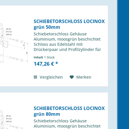
SCHIEBETORSCHLOSS LOCINOX
grün 50mm
Schiebetorschloss Gehäuse
Aluminium, moosgrün beschichtet
Schloss aus Edelstahl mit
Drückerpaar und Profilzylinder für
Profil 50m Locinox Typ: LSKZ 5050
Inhalt
1 Stück
U2L 6005 passender Anschlag H-013
147,26 € *
490 01
Vergleichen
Merken
SCHIEBETORSCHLOSS LOCINOX
grün 80mm
Schiebetorschloss Gehäuse
Aluminium, moosgrün beschichtet