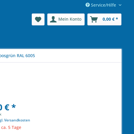
Service/Hilfe
Mein Konto
0,00 € *
osgrün RAL 6005
 € *
k
gl. Versandkosten
 ca. 5 Tage