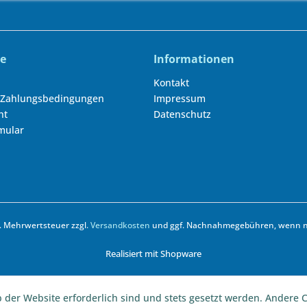
ce
Informationen
Kontakt
 Zahlungsbedingungen
Impressum
ht
Datenschutz
mular
zl. Mehrwertsteuer zzgl.
Versandkosten
und ggf. Nachnahmegebühren, wenn ni
Realisiert mit Shopware
b der Website erforderlich sind und stets gesetzt werden. Andere C