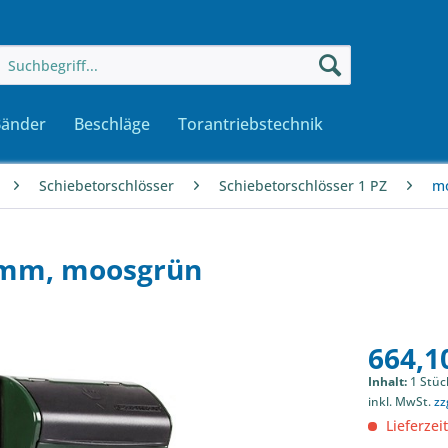
Bänder
Beschläge
Torantriebstechnik
Schiebetorschlösser
Schiebetorschlösser 1 PZ
mo
0mm, moosgrün
664,10
Inhalt:
1 Stüc
inkl. MwSt.
zz
Lieferzeit