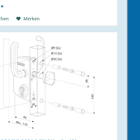
 *
chen
Merken