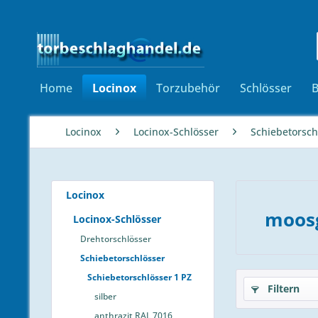
Home
Locinox
Torzubehör
Schlösser
Locinox
Locinox-Schlösser
Schiebetorsch
Locinox
moos
Locinox-Schlösser
Drehtorschlösser
Schiebetorschlösser
Schiebetorschlösser 1 PZ
Filtern
silber
anthrazit RAL 7016