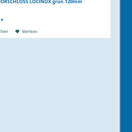
TORSCHLOSS LOCINOX grün 120mm
 *
chen
Merken