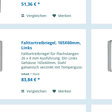
für Gewinde M5 galvanisch verzinkt
51,36 € *
Vergleichen
Merken
Falttortreibriegel, 165X60mm,
Links
Falttortreibriegel für Flachstangen
26 x 8 mm Ausführung: Din Links
Gehäuse 165x60mm, Stahl
galvanisch verzinkt mit Temperguss-
Schlaufenhebel mit geschmiedeten
Inhalt
1 Stück
Gelenken Hub 30 mm
83,84 € *
Vergleichen
Merken