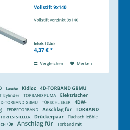
Vollstift 9x140
Vollstift verzinkt 9x140
Inhalt
1 Stück
4,37 € *
Vergleichen
Merken
D
Kidloc
4D-TORBAND GBMU
Lasche
Elektrischer
filzylinder
TORBAND PUMA
4DW-
4D-TORBAND GBMU
TÜRSCHLIEßER
ag
Anschlag für
TORBAND
FEDERTORBAND
Drückerpaar
Flachschließble
TORFESTSTELLER
Anschlag für
Torband mit
ECH FÜR