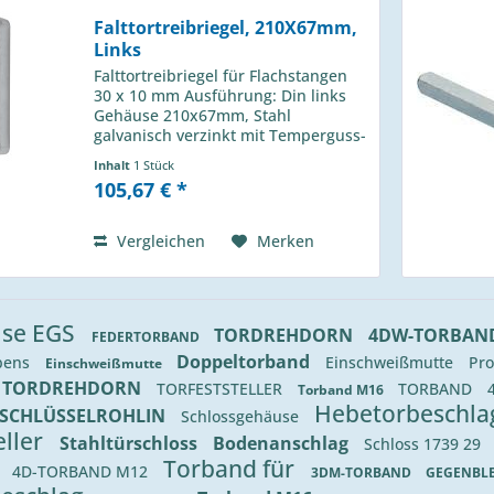
Falttortreibriegel, 210X67mm,
Links
Falttortreibriegel für Flachstangen
30 x 10 mm Ausführung: Din links
Gehäuse 210x67mm, Stahl
galvanisch verzinkt mit Temperguss-
Schlaufenhebel mit geschmiedeten
Inhalt
1 Stück
Gelenken Hub 30 mm
105,67 € *
Vergleichen
Merken
lse EGS
TORDREHDORN
4DW-TORBAN
FEDERTORBAND
Doppeltorband
bens
Einschweißmutte
Pro
Einschweißmutte
TORDREHDORN
TORFESTSTELLER
TORBAND
Torband M16
Hebetorbeschl
SCHLÜSSELROHLIN
Schlossgehäuse
eller
Stahltürschloss
Bodenanschlag
Schloss 1739 29
c
Torband für
4D-TORBAND M12
3DM-TORBAND
GEGENBL