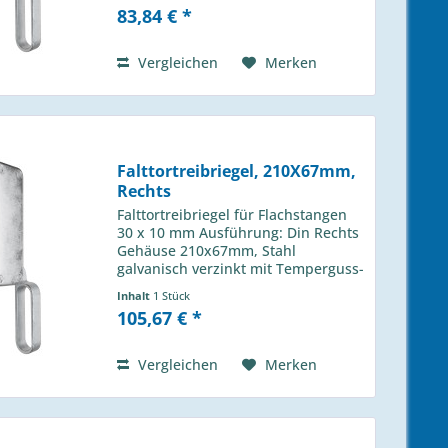
Gelenken Hub 30 mm
83,84 € *
Vergleichen
Merken
Falttortreibriegel, 210X67mm,
Rechts
Falttortreibriegel für Flachstangen
30 x 10 mm Ausführung: Din Rechts
Gehäuse 210x67mm, Stahl
galvanisch verzinkt mit Temperguss-
Schlaufenhebel mit geschmiedeten
Inhalt
1 Stück
Gelenken Hub 30 mm
105,67 € *
Vergleichen
Merken