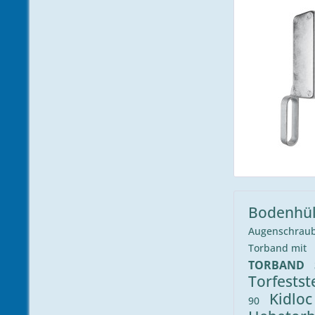
Bodenhü
Augenschrau
Torband mit
TORBAND
Torfestst
Kidlo
90