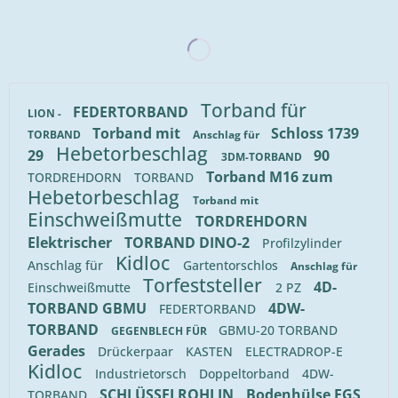
Torband für
FEDERTORBAND
LION -
Torband mit
Schloss 1739
TORBAND
Anschlag für
Hebetorbeschlag
29
90
3DM-TORBAND
Torband M16 zum
TORDREHDORN
TORBAND
Hebetorbeschlag
Torband mit
Einschweißmutte
TORDREHDORN
Elektrischer
TORBAND DINO-2
Profilzylinder
Kidloc
Anschlag für
Gartentorschlos
Anschlag für
Torfeststeller
4D-
Einschweißmutte
2 PZ
TORBAND GBMU
4DW-
FEDERTORBAND
TORBAND
GBMU-20 TORBAND
GEGENBLECH FÜR
Gerades
Drückerpaar
KASTEN
ELECTRADROP-E
Kidloc
Industrietorsch
Doppeltorband
4DW-
SCHLÜSSELROHLIN
Bodenhülse EGS
TORBAND